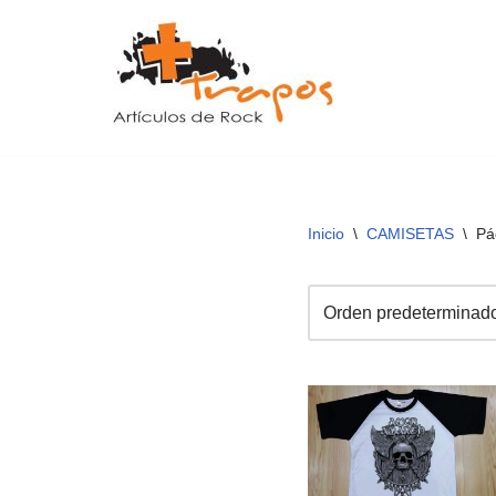
Saltar
al
contenido
Inicio
\
CAMISETAS
\
Pá