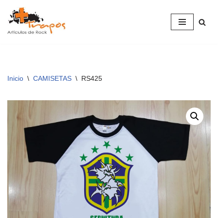
Saltar
al
contenido
Inicio
\
CAMISETAS
\
RS425