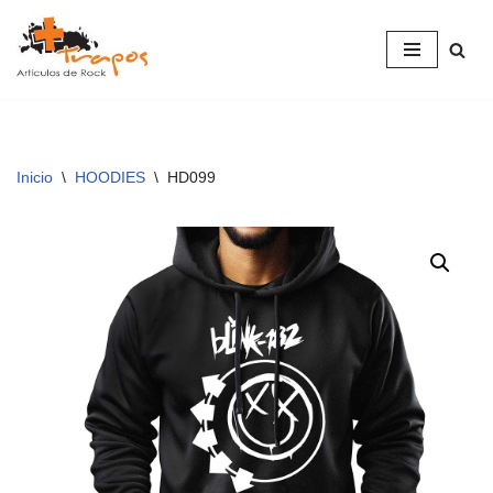
Saltar
al
contenido
Inicio
\
HOODIES
\
HD099