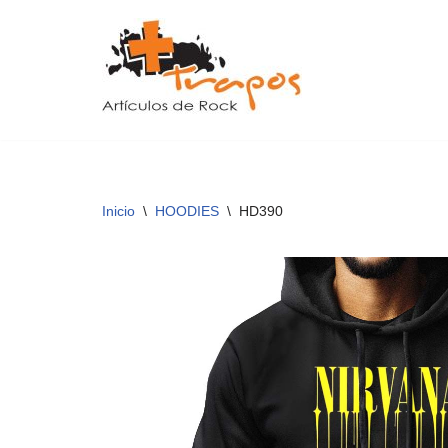
Saltar
al
contenido
Inicio
\
HOODIES
\
HD390