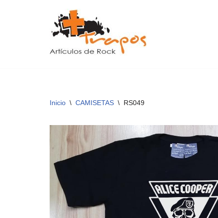
Saltar
al
contenido
Inicio
\
CAMISETAS
\
RS049