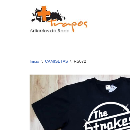
Saltar
al
contenido
Inicio
\
CAMISETAS
\
RS072