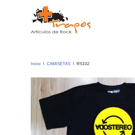
Saltar
al
contenido
Inicio
\
CAMISETAS
\
RS102