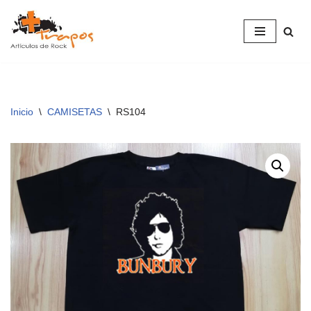
Saltar
al
contenido
Inicio
\
CAMISETAS
\
RS104