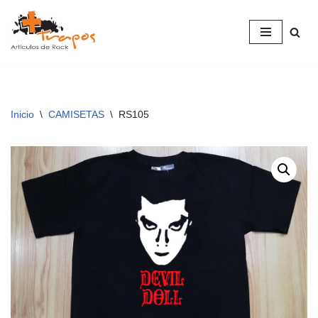
Saltar
al
contenido
Inicio
\
CAMISETAS
\
RS105