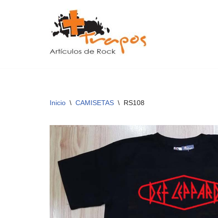
Saltar
al
contenido
Inicio
\
CAMISETAS
\
RS108