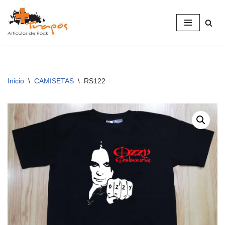
Saltar
al
contenido
Inicio
\
CAMISETAS
\
RS122