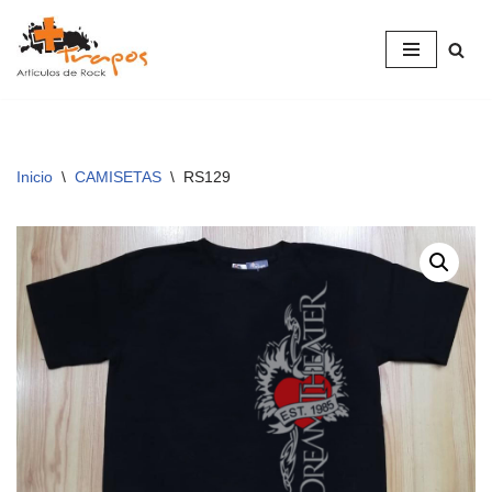
Saltar
al
contenido
Inicio
\
CAMISETAS
\
RS129