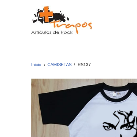
Saltar
al
contenido
Inicio
\
CAMISETAS
\
RS137