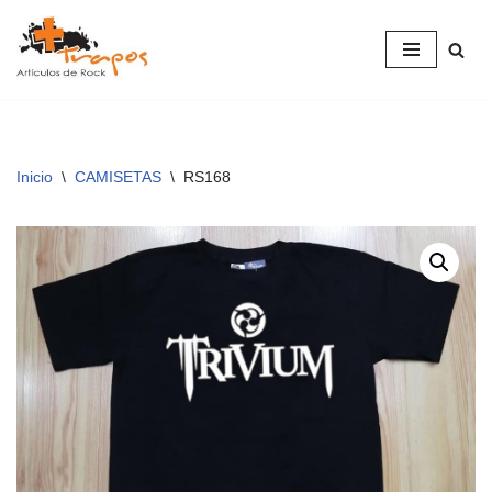
Saltar
al
contenido
Inicio
\
CAMISETAS
\
RS168