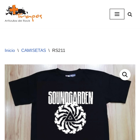
Saltar
al
contenido
Inicio
\
CAMISETAS
\
RS211