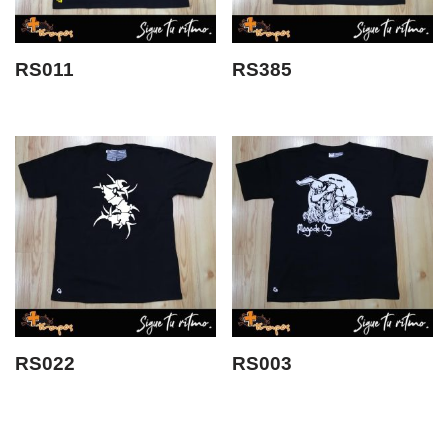
RS011
RS385
RS022
RS003