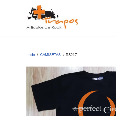
Saltar
al
contenido
Inicio
\
CAMISETAS
\
RS217