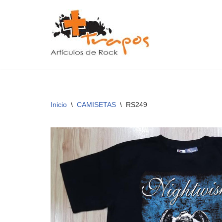
Saltar
al
contenido
Inicio
\
CAMISETAS
\
RS249