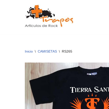
Saltar
al
contenido
Inicio
\
CAMISETAS
\
RS265