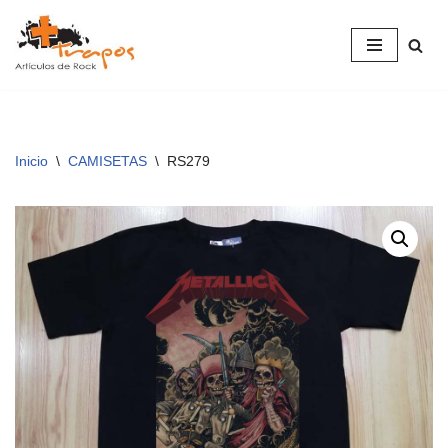
Saltar
al
contenido
Inicio
\
CAMISETAS
\
RS279